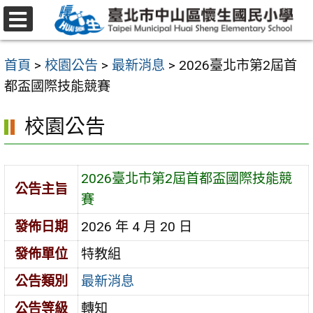
跳
至
選
主
單
首頁
>
校園公告
>
最新消息
>
2026臺北市第2屆首
要
都盃國際技能競賽
內
容
校園公告
區
2026臺北市第2屆首都盃國際技能競
公告主旨
賽
發佈日期
2026 年 4 月 20 日
發佈單位
特教組
公告類別
最新消息
公告等級
轉知