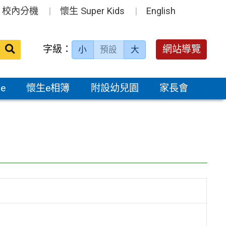
校內分機
懷生 Super Kids
English
送出
字級：
網站導覽
小
預設
大
搜
尋：
e
懷生e相簿
附設幼兒園
家長會