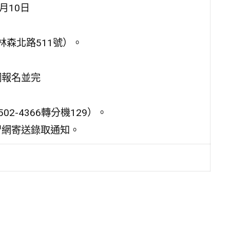
月10日
林森北路511號）。
網報名並完
2-4366轉分機129）。
研習網寄送錄取通知。