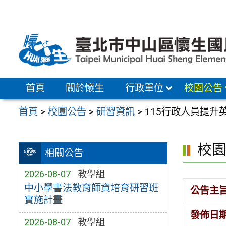
跳
至
主
要
內
容
首頁
關於懷生
行政單位
校園公告
區
首頁
>
校園公告
>
研習資訊
>
115行政人員提升
校
相關公告
2026-08-07
教學組
中小學書法教育師資培育研習班
公告主
實施計畫
發佈日
2026-08-07
教學組