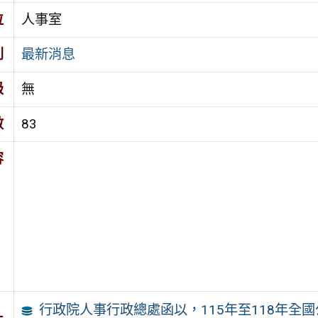
位
人事室
別
最新消息
級
無
數
83
容
行政院人事行政總處函以，115年至118年