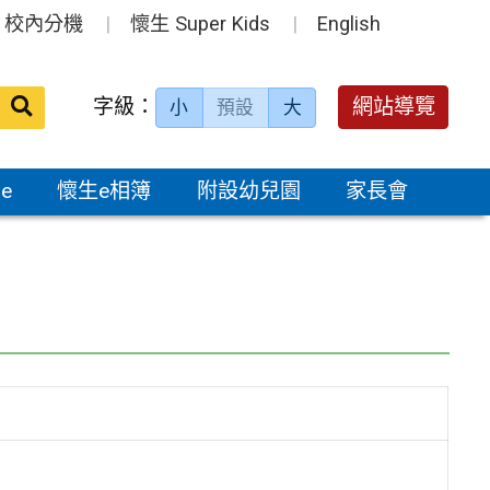
校內分機
懷生 Super Kids
English
送出
字級：
網站導覽
小
預設
大
搜
尋：
e
懷生e相簿
附設幼兒園
家長會