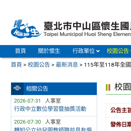
跳
至
主
要
內
容
首頁
關於懷生
行政單位
校園公告
區
首頁
>
校園公告
>
最新消息
>
115年至118年
校
相關公告
2026-07-31
人事室
行政中立數位學習暨抽獎活動
公告主
2026-07-30
人事室
發佈日
轉知公立幼兒園教師職前具有偏