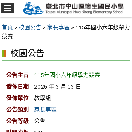
跳
至
選
主
單
首頁
>
校園公告
>
家長專區
>
115年國小六年級學力
要
競賽
內
容
校園公告
區
公告主旨
115年國小六年級學力競賽
發佈日期
2026 年 3 月 03 日
發佈單位
教學組
公告類別
家長專區
公告等級
公告