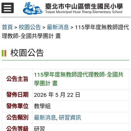
跳
至
選
主
單
首頁
>
校園公告
>
最新消息
>
115學年度無教師證代
要
理教師-全國共學團計 畫
內
容
校園公告
區
115學年度無教師證代理教師-全國共
公告主旨
學團計 畫
發佈日期
2026 年 5 月 22 日
發佈單位
教學組
公告類別
最新消息
,
研習資訊
公告等級
研習