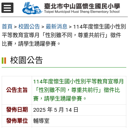
跳
至
選
主
單
首頁
>
校園公告
>
最新消息
>
114年度懷生國小性別
要
平等教育宣導月「性別雖不同，尊重共前行」徵件
內
比賽，請學生踴躍參賽。
容
區
校園公告
114年度懷生國小性別平等教育宣導月
公告主旨
「性別雖不同，尊重共前行」徵件比
賽，請學生踴躍參賽。
發佈日期
2025 年 5 月 14 日
發佈單位
輔導室