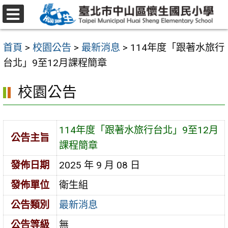
跳
至
選
主
單
首頁
>
校園公告
>
最新消息
>
114年度「跟著水旅行
要
台北」9至12月課程簡章
內
容
校園公告
區
114年度「跟著水旅行台北」9至12月
公告主旨
課程簡章
發佈日期
2025 年 9 月 08 日
發佈單位
衛生組
公告類別
最新消息
公告等級
無