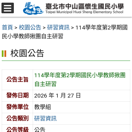
跳
至
選
主
單
首頁
>
校園公告
>
研習資訊
>
114學年度第2學期國
要
民小學教師揪團自主研習
內
容
校園公告
區
114學年度第2學期國民小學教師揪團
公告主旨
自主研習
發佈日期
2026 年 1 月 27 日
發佈單位
教學組
公告類別
研習資訊
公告等級
公告