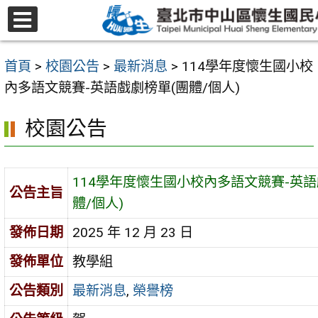
跳
至
選
主
單
首頁
>
校園公告
>
最新消息
>
114學年度懷生國小校
要
內多語文競賽-英語戲劇榜單(團體/個人)
內
容
校園公告
區
114學年度懷生國小校內多語文競賽-英語
公告主旨
體/個人)
發佈日期
2025 年 12 月 23 日
發佈單位
教學組
公告類別
最新消息
,
榮譽榜