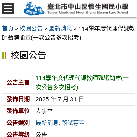
跳
至
選
主
單
首頁
>
校園公告
>
最新消息
>
114學年度代理代課教
要
師甄選簡章(一次公告多次招考)
內
容
校園公告
區
114學年度代理代課教師甄選簡章(一
公告主旨
次公告多次招考)
發佈日期
2025 年 7 月 31 日
發佈單位
人事室
公告類別
最新消息
,
甄試專區
公告等級
公告