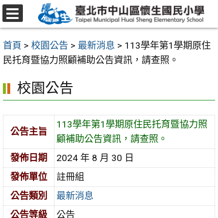
跳
至
選
主
單
首頁
>
校園公告
>
最新消息
>
113學年第1學期原住
要
民托育暨協力照顧補助公告資訊，請查照。
內
容
校園公告
區
113學年第1學期原住民托育暨協力照
公告主旨
顧補助公告資訊，請查照。
發佈日期
2024 年 8 月 30 日
發佈單位
註冊組
公告類別
最新消息
公告等級
公告