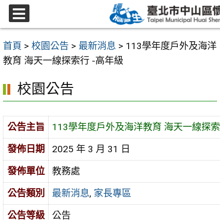
跳
至
選
主
單
首頁
>
校園公告
>
最新消息
>
113學年度戶外及海洋
要
教育 海天一線探索行 -高年級
內
容
校園公告
區
公告主旨
113學年度戶外及海洋教育 海天一線探索
發佈日期
2025 年 3 月 31 日
發佈單位
教務處
公告類別
最新消息
,
家長專區
公告等級
公告