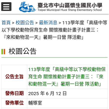
跳
至
選
主
單
首頁
>
校園公告
>
最新消息
>
113學年度「高級中等
要
以下學校動物保育生命 關懷推動計畫子計畫三：
內
『來和動物混一天』暑期一日營 隊活動」
容
區
校園公告
113學年度「高級中等以下學校動物保
公告主旨
育生命 關懷推動計畫子計畫三：『來
和動物混一天』暑期一日營 隊活動」
發佈日期
2025 年 6 月 12 日
發佈單位
輔導室