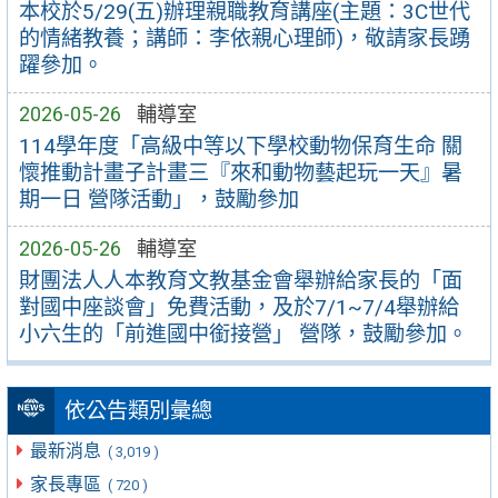
本校於5/29(五)辦理親職教育講座(主題：3C世代
的情緒教養；講師：李依親心理師)，敬請家長踴
躍參加。
2026-05-26
輔導室
114學年度「高級中等以下學校動物保育生命 關
懷推動計畫子計畫三『來和動物藝起玩一天』暑
期一日 營隊活動」，鼓勵參加
2026-05-26
輔導室
財團法人人本教育文教基金會舉辦給家長的「面
對國中座談會」免費活動，及於7/1~7/4舉辦給
小六生的「前進國中銜接營」 營隊，鼓勵參加。
依公告類別彙總
最新消息
( 3,019 )
家長專區
( 720 )