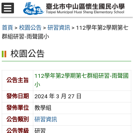
跳
至
選
主
單
首頁
>
校園公告
>
研習資訊
>
112學年第2學期第七
要
群組研習-雨聲國小
內
容
校園公告
區
112學年第2學期第七群組研習-雨聲國
公告主旨
小
發佈日期
2024 年 3 月 27 日
發佈單位
教學組
公告類別
研習資訊
公告等級
研習