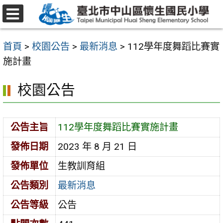
跳
至
選
主
單
首頁
>
校園公告
>
最新消息
>
112學年度舞蹈比賽實
要
施計畫
內
容
校園公告
區
公告主旨
112學年度舞蹈比賽實施計畫
發佈日期
2023 年 8 月 21 日
發佈單位
生教訓育組
公告類別
最新消息
公告等級
公告