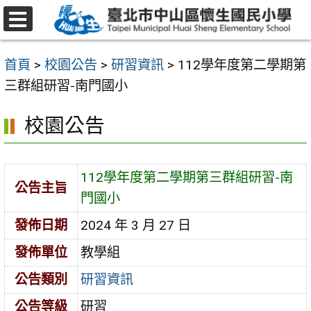
跳
至
選
主
單
首頁
>
校園公告
>
研習資訊
>
112學年度第二學期第
要
三群組研習-南門國小
內
容
校園公告
區
112學年度第二學期第三群組研習-南
公告主旨
門國小
發佈日期
2024 年 3 月 27 日
發佈單位
教學組
公告類別
研習資訊
公告等級
研習