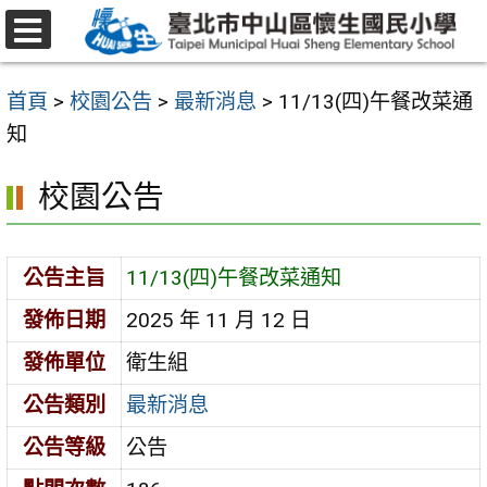
跳
至
選
主
單
首頁
>
校園公告
>
最新消息
>
11/13(四)午餐改菜通
要
知
內
容
校園公告
區
公告主旨
11/13(四)午餐改菜通知
發佈日期
2025 年 11 月 12 日
發佈單位
衛生組
公告類別
最新消息
公告等級
公告