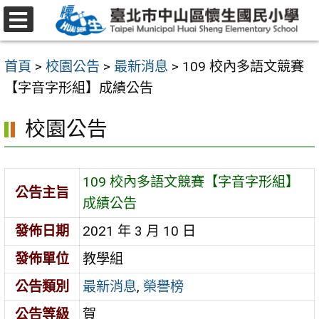
跳
至
選
主
單
首頁
>
校園公告
>
最新消息
>
109 校內多語文競賽
要
【字音字形組】成績公告
內
容
校園公告
區
109 校內多語文競賽【字音字形組】
公告主旨
成績公告
發佈日期
2021 年 3 月 10 日
發佈單位
教學組
公告類別
最新消息
,
榮譽榜
公告等級
賀