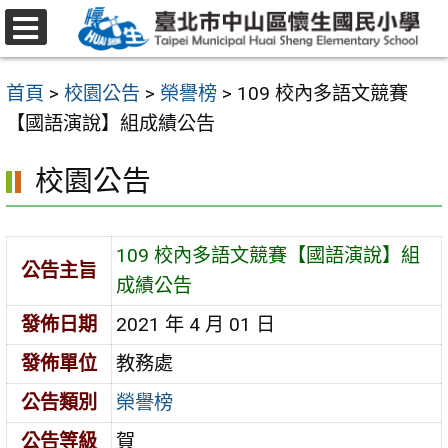
跳
至
選
主
單
首頁
>
校園公告
>
榮譽榜
>
109 校內多語文競賽
要
【國語演說】組成績公告
內
容
校園公告
區
109 校內多語文競賽【國語演說】組
公告主旨
成績公告
發佈日期
2021 年 4 月 01 日
發佈單位
教務處
公告類別
榮譽榜
公告等級
賀