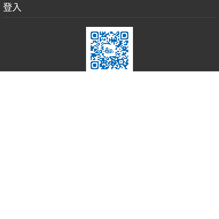
登入
T
臺北市中山區懷生國民小學
Taipei Municipal Huai
Sheng Elementary School
電話：(02) 2771-0846
傳真：(02) 2781-8293
學校地址：104322 臺北市中山區安東街 16 巷 2 號
版權所有 © 2019 - 2026
臺北市中山區懷生國民小
學
| Powered by
NetView