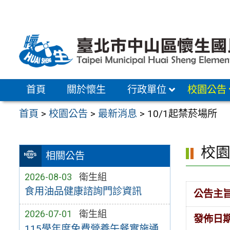
跳
至
主
要
內
容
首頁
關於懷生
行政單位
校園公告
區
首頁
>
校園公告
>
最新消息
>
10/1起禁菸場所
校
相關公告
2026-08-03
衛生組
食用油品健康諮詢門診資訊
公告主
2026-07-01
衛生組
發佈日
115學年度免費營養午餐實施通