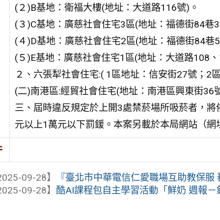
(２)B基地：衛福大樓(地址：大道路116號)。
(３)C基地：廣慈社會住宅3區(地址：福德街84巷3
(４)D基地：廣慈社會住宅2區(地址：福德街84巷5
(５)E基地：廣慈社會住宅1區(地址：大道路108、1
２、六張犁社會住宅:( 1區地址：信安街27號；2區
(二)南港區:經貿社會住宅(地址：南港區興東街36
三、屆時違反規定於上開3處禁菸場所吸菸者，將依菸
元以上1萬元以下罰鍰。本案另載於本局網站（網址:https:/
件
025-09-28】
『臺北市中華電信仁愛職場互助教保服 務 
025-09-28】
酷AI課程包自主學習活動「鮮奶 週報－鈣