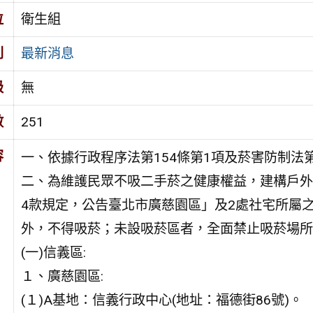
位
衛生組
別
最新消息
級
無
數
251
容
一、依據行政程序法第154條第1項及菸害防制法第
二、為維護民眾不吸二手菸之健康權益，建構戶外
4款規定，公告臺北市廣慈園區」及2處社宅所屬之
外，不得吸菸；未設吸菸區者，全面禁止吸菸場所
(一)信義區:
１、廣慈園區:
(１)A基地：信義行政中心(地址：福德街86號)。