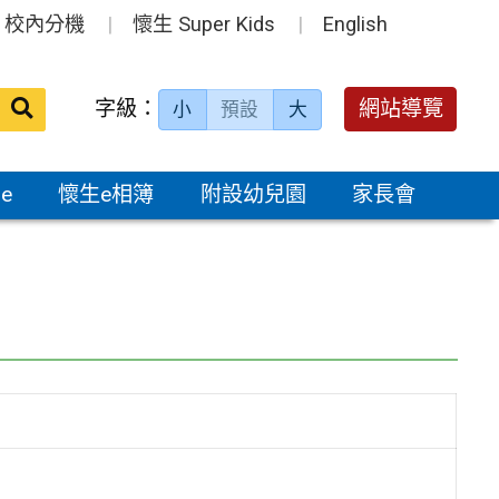
校內分機
懷生 Super Kids
English
送出
字級：
網站導覽
小
預設
大
搜
尋：
e
懷生e相簿
附設幼兒園
家長會