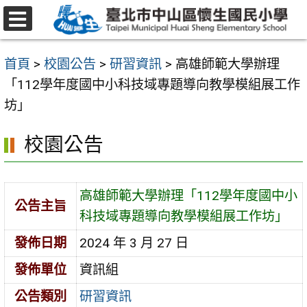
跳
至
選
主
單
首頁
>
校園公告
>
研習資訊
>
高雄師範大學辦理
要
「112學年度國中小科技域專題導向教學模組展工作
內
坊」
容
區
校園公告
高雄師範大學辦理「112學年度國中小
公告主旨
科技域專題導向教學模組展工作坊」
發佈日期
2024 年 3 月 27 日
發佈單位
資訊組
公告類別
研習資訊