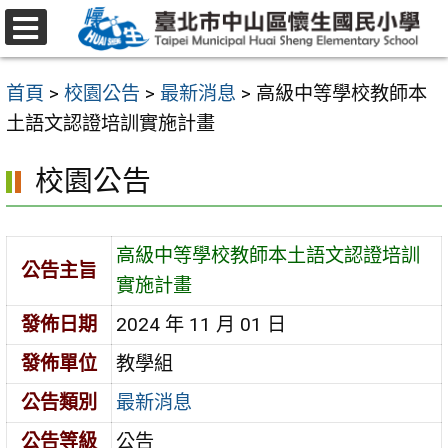
跳
至
選
主
單
首頁
>
校園公告
>
最新消息
>
高級中等學校教師本
要
土語文認證培訓實施計畫
內
容
校園公告
區
高級中等學校教師本土語文認證培訓
公告主旨
實施計畫
發佈日期
2024 年 11 月 01 日
發佈單位
教學組
公告類別
最新消息
公告等級
公告