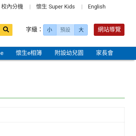
校內分機
懷生 Super Kids
English
送出
字級：
網站導覽
小
預設
大
搜
尋：
e
懷生e相簿
附設幼兒園
家長會