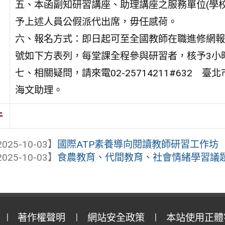
五、本函副知研習講座、助理講座之服務單位(學校
予上述人員公假派代出席，毋任感荷。
六、報名方式：即日起可至全國教師在職進修網報
號如下方表列，每堂課全程參與研習者，核予3小
七、相關疑問，請來電02-25714211#632 臺
海文助理。
件
025-10-03】
國際ATP素養導向閱讀教師研習工作坊
025-10-03】
食農教育、代間教育、社會情緒學習議題融
著作權聲明
網站安全政策
本站使用正體