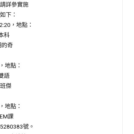
請詳參實施
如下：
12:20，地點：
本科
明的奇
20，地點：
雙語
班傑
30，地點：
EM課
80383號。