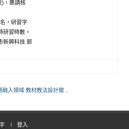
)，惠請核
名，研習字
時研習時數。
北市新興科技 郭
入領域 教材教法設計徵 ...
字
登入