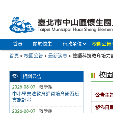
跳
至
主
要
內
容
首頁
關於懷生
行政單位
校園公告
區
首頁
>
校園公告
>
最新消息
>
雙語科技教育培力
校
相關公告
2026-08-07
教學組
中小學書法教育師資培育研習班
公告主
實施計畫
發佈日
2026-08-07
教學組