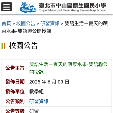
跳
至
選
主
單
首頁
>
校園公告
>
研習資訊
>
雙語生活－夏天的蔬
要
菜水果-雙語聯公開授課
內
容
校園公告
區
雙語生活－夏天的蔬菜水果-雙語聯公
公告主旨
開授課
發佈日期
2025 年 6 月 03 日
發佈單位
教學組
公告類別
研習資訊
公告等級
研習