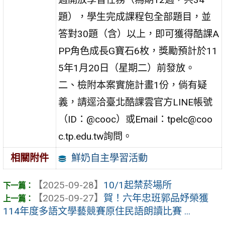
題），學生完成課程包全部題目，並
答對30題（含）以上，即可獲得酷課A
PP角色成長G寶石6枚，獎勵預計於11
5年1月20日（星期二）前發放。
二、檢附本案實施計畫1份，倘有疑
義，請逕洽臺北酷課雲官方LINE帳號
（ID：@cooc）或Email：tpelc@coo
c.tp.edu.tw詢問。
鮮奶自主學習活動
相關附件
【2025-09-28】
10/1起禁菸場所
【2025-09-27】
賀！六年忠班郭品妤榮獲
114年度多語文學藝競賽原住民語朗讀比賽 ...