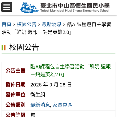
跳
至
選
主
單
首頁
>
校園公告
>
最新消息
>
酷AI課程包自主學習
要
活動「鮮奶 週報－鈣是英雄2.0」
內
容
校園公告
區
酷AI課程包自主學習活動「鮮奶 週報
公告主旨
－鈣是英雄2.0」
發佈日期
2025 年 9 月 28 日
發佈單位
衛生組
公告類別
最新消息
,
家長專區
公告等級
無