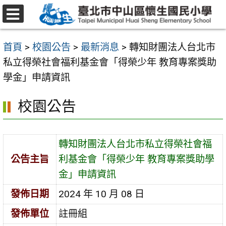
跳
至
選
主
單
首頁
>
校園公告
>
最新消息
>
轉知財團法人台北市
要
私立得榮社會福利基金會「得榮少年 教育專案獎助
內
學金」申請資訊
容
區
校園公告
轉知財團法人台北市私立得榮社會福
公告主旨
利基金會「得榮少年 教育專案獎助學
金」申請資訊
發佈日期
2024 年 10 月 08 日
發佈單位
註冊組