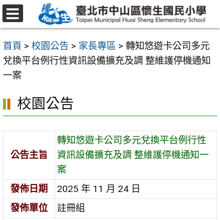
跳
至
選
主
單
首頁
>
校園公告
>
家長專區
>
轉知悠遊卡公司多元
要
兌換平台例行性資訊設備擴充及調 整維護停機通知
內
一案
容
區
校園公告
轉知悠遊卡公司多元兌換平台例行性
公告主旨
資訊設備擴充及調 整維護停機通知一
案
發佈日期
2025 年 11 月 24 日
發佈單位
註冊組