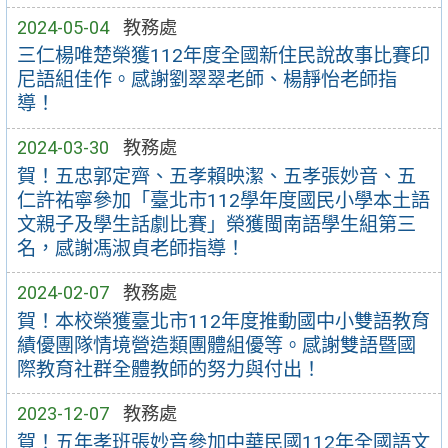
2024-05-04
教務處
三仁楊唯楚榮獲112年度全國新住民說故事比賽印
尼語組佳作。感謝劉翠翠老師、楊靜怡老師指
導！
2024-03-30
教務處
賀！五忠郭定齊、五孝賴映潔、五孝張妙音、五
仁許祐寧參加「臺北市112學年度國民小學本土語
文親子及學生話劇比賽」榮獲閩南語學生組第三
名，感謝馮淑貞老師指導！
2024-02-07
教務處
賀！本校榮獲臺北市112年度推動國中小雙語教育
績優團隊情境營造類團體組優等。感謝雙語暨國
際教育社群全體教師的努力與付出！
2023-12-07
教務處
賀！五年孝班張妙音參加中華民國112年全國語文