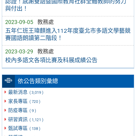
認證！感謝雙語暨國際教育社群全體教師的努力
與付出！
2023-09-05
教務處
五年仁班王瑋麒進入112年度臺北市多語文學藝競
賽國語朗讀第二階段！
2023-03-29
教務處
校內多語文各項比賽及科展成績公告
依公告類別彙總
最新消息
( 3,019 )
家長專區
( 720 )
防疫專區
( 9 )
研習資訊
( 1,121 )
甄試專區
( 138 )