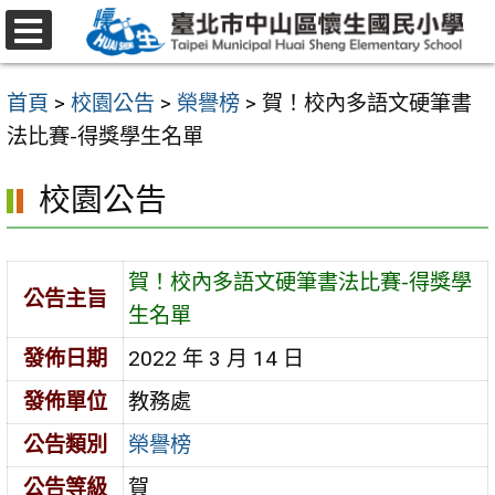
跳
至
選
主
單
首頁
>
校園公告
>
榮譽榜
>
賀！校內多語文硬筆書
要
法比賽-得獎學生名單
內
容
校園公告
區
賀！校內多語文硬筆書法比賽-得獎學
公告主旨
生名單
發佈日期
2022 年 3 月 14 日
發佈單位
教務處
公告類別
榮譽榜
公告等級
賀