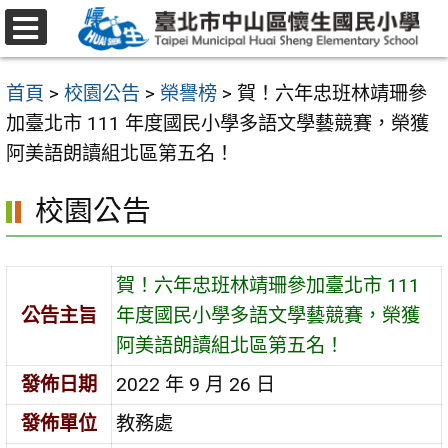
跳
至
選
主
單
首頁
>
校園公告
>
榮譽榜
>
賀！六年忠班林靖珊參
要
加臺北市 111 年度國民小學多語文學藝競賽，榮獲
內
阿美語朗讀組北區第五名！
容
區
校園公告
賀！六年忠班林靖珊參加臺北市 111
公告主旨
年度國民小學多語文學藝競賽，榮獲
阿美語朗讀組北區第五名！
發佈日期
2022 年 9 月 26 日
發佈單位
教務處