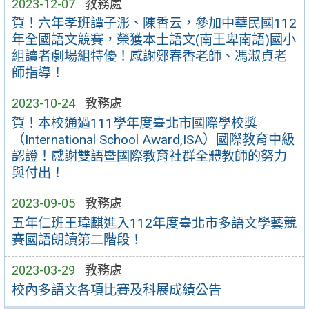
2023-12-07
教務處
賀！六年孝班譚子浵、陳香云，參加中華民國112
年全國語文競賽，榮獲本土語文(南王卑南語)國小
組讀者劇場組特優！感謝鄭春香老師、馮淑貞老
師指導！
2023-10-24
教務處
賀！本校通過111學年度臺北市國際學校獎
（International School Award,ISA）國際教育中級
認證！感謝雙語暨國際教育社群全體教師的努力
與付出！
2023-09-05
教務處
五年仁班王瑋麒進入112年度臺北市多語文學藝競
賽國語朗讀第二階段！
2023-03-29
教務處
校內多語文各項比賽及科展成績公告