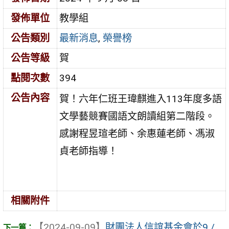
發佈單位
教學組
公告類別
最新消息
,
榮譽榜
公告等級
賀
點閱次數
394
公告內容
賀！六年仁班王瑋麒進入113年度多語
文學藝競賽國語文朗讀組第二階段。
感謝程昱瑄老師、余惠蓮老師、馮淑
貞老師指導！
相關附件
【2024-09-09】
財團法人信誼基金會於9 /