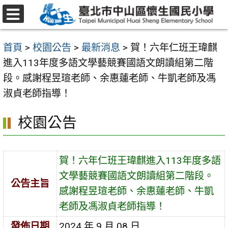
跳
至
選
主
單
首頁
>
校園公告
>
最新消息
>
賀！六年仁班王瑋麒
要
進入113年度多語文學藝競賽國語文朗讀組第二階
內
段。感謝程昱瑄老師、余惠蓮老師、牛凱老師及馮
容
淑貞老師指導！
區
校園公告
賀！六年仁班王瑋麒進入113年度多語
文學藝競賽國語文朗讀組第二階段。
公告主旨
感謝程昱瑄老師、余惠蓮老師、牛凱
老師及馮淑貞老師指導！
發佈日期
2024 年 9 月 08 日