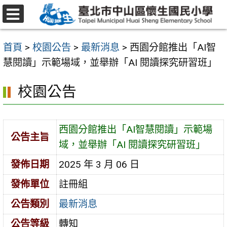
跳
至
選
主
單
首頁
>
校園公告
>
最新消息
>
西園分館推出「AI智
要
慧閱讀」示範場域，並舉辦「AI 閱讀探究研習班」
內
容
校園公告
區
西園分館推出「AI智慧閱讀」示範場
公告主旨
域，並舉辦「AI 閱讀探究研習班」
發佈日期
2025 年 3 月 06 日
發佈單位
註冊組
公告類別
最新消息
公告等級
轉知