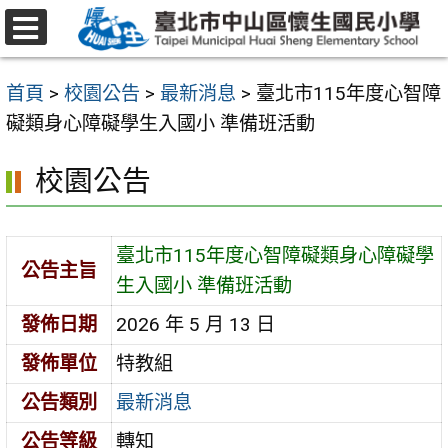
跳
至
選
主
單
首頁
>
校園公告
>
最新消息
>
臺北市115年度心智障
要
礙類身心障礙學生入國小 準備班活動
內
容
校園公告
區
臺北市115年度心智障礙類身心障礙學
公告主旨
生入國小 準備班活動
發佈日期
2026 年 5 月 13 日
發佈單位
特教組
公告類別
最新消息
公告等級
轉知