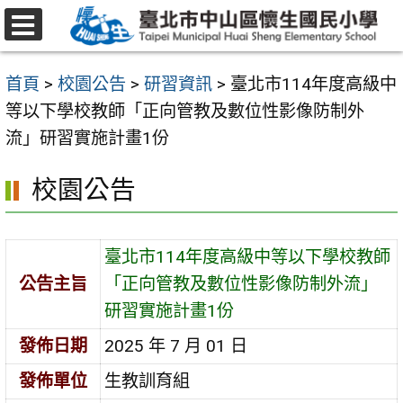
跳
至
選
主
單
首頁
>
校園公告
>
研習資訊
>
臺北市114年度高級中
要
等以下學校教師「正向管教及數位性影像防制外
內
流」研習實施計畫1份
容
區
校園公告
臺北市114年度高級中等以下學校教師
公告主旨
「正向管教及數位性影像防制外流」
研習實施計畫1份
發佈日期
2025 年 7 月 01 日
發佈單位
生教訓育組