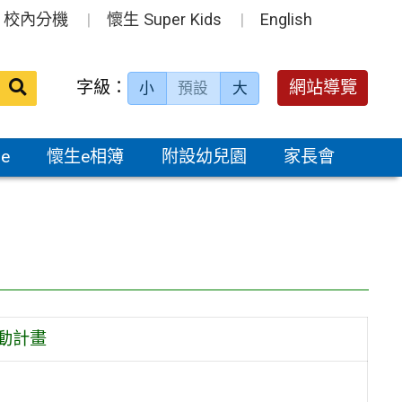
校內分機
懷生 Super Kids
English
送出
字級：
網站導覽
小
預設
大
搜
尋：
e
懷生e相簿
附設幼兒園
家長會
動計畫