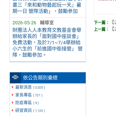
畫三『來和動物藝起玩一天』暑
期一日 營隊活動」，鼓勵參加
【2
2026-05-26
輔導室
【2
財團法人人本教育文教基金會舉
辦給家長的「面對國中座談會」
免費活動，及於7/1~7/4舉辦給
小六生的「前進國中銜接營」 營
隊，鼓勵參加。
依公告類別彙總
最新消息
( 3,020 )
家長專區
( 721 )
防疫專區
( 9 )
研習資訊
( 1,123 )