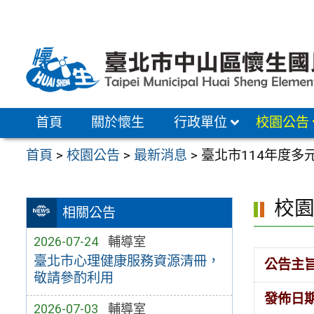
跳
至
主
要
內
容
首頁
關於懷生
行政單位
校園公告
區
首頁
>
校園公告
>
最新消息
>
臺北市114年度
校
相關公告
2026-07-24
輔導室
臺北市心理健康服務資源清冊，
公告主
敬請參酌利用
發佈日
2026-07-03
輔導室