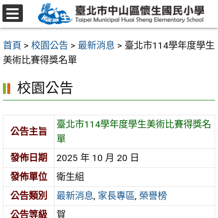
跳
至
選
主
單
首頁
>
校園公告
>
最新消息
>
臺北市114學年度學生
要
美術比賽得獎名單
內
容
校園公告
區
臺北市114學年度學生美術比賽得獎名
公告主旨
單
發佈日期
2025 年 10 月 20 日
發佈單位
衛生組
公告類別
最新消息
,
家長專區
,
榮譽榜
公告等級
賀