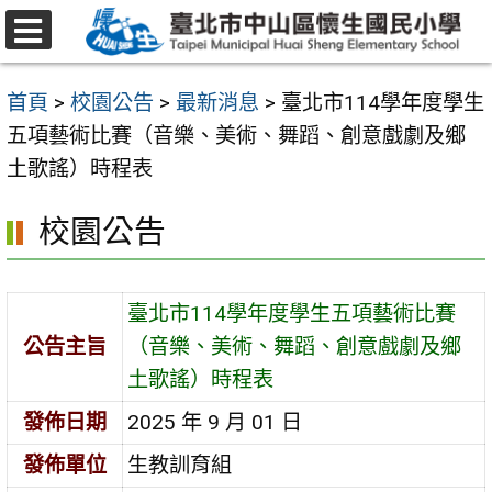
跳
至
選
主
單
首頁
>
校園公告
>
最新消息
>
臺北市114學年度學生
要
五項藝術比賽（音樂、美術、舞蹈、創意戲劇及鄉
內
土歌謠）時程表
容
區
校園公告
臺北市114學年度學生五項藝術比賽
公告主旨
（音樂、美術、舞蹈、創意戲劇及鄉
土歌謠）時程表
發佈日期
2025 年 9 月 01 日
發佈單位
生教訓育組