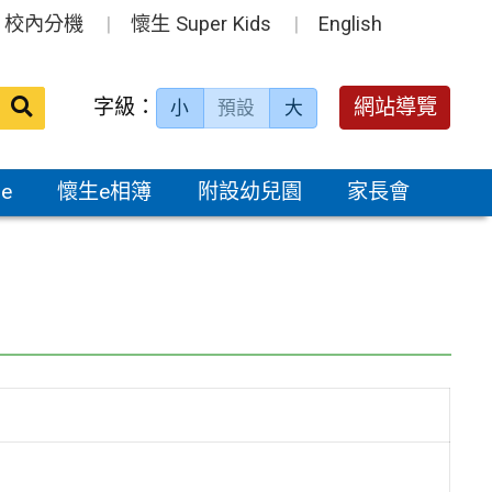
校內分機
懷生 Super Kids
English
送出
字級：
網站導覽
小
預設
大
搜
尋：
e
懷生e相簿
附設幼兒園
家長會