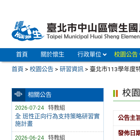
跳
至
主
要
內
容
首頁
關於懷生
行政單位
校園公告
區
首頁
>
校園公告
>
研習資訊
>
臺北市113學年度
校
相關公告
2026-07-24
特教組
全 班性正向行為支持策略研習實
公告主
施計畫
發佈日
2026-06-24
特教組