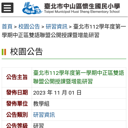
跳
至
選
主
單
首頁
>
校園公告
>
研習資訊
>
臺北市112學年度第一
要
學期中正區雙語聯盟公開授課暨增能研習
內
容
校園公告
區
臺北市112學年度第一學期中正區雙語
公告主旨
聯盟公開授課暨增能研習
發佈日期
2023 年 11 月 01 日
發佈單位
教學組
公告類別
研習資訊
公告等級
研習