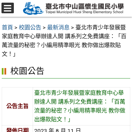
跳
至
選
主
單
首頁
>
校園公告
>
最新消息
>
臺北市青少年發展暨
要
家庭教育中心舉辦達人開 講系列之免費講座：「百
內
萬流量的秘密？小編用精準眼光 教你做出爆款貼
容
文！」
區
校園公告
臺北市青少年發展暨家庭教育中心舉
辦達人開 講系列之免費講座：「百萬
公告主旨
流量的秘密？小編用精準眼光 教你做
出爆款貼文！」
發佈日期
2023 年 8 月 11 日