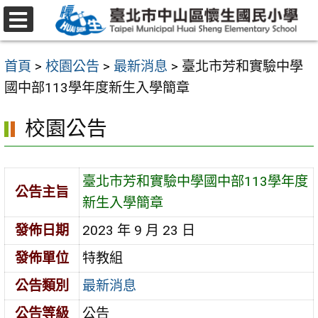
跳
至
選
主
單
首頁
>
校園公告
>
最新消息
>
臺北市芳和實驗中學
要
國中部113學年度新生入學簡章
內
容
校園公告
區
臺北市芳和實驗中學國中部113學年度
公告主旨
新生入學簡章
發佈日期
2023 年 9 月 23 日
發佈單位
特教組
公告類別
最新消息
公告等級
公告