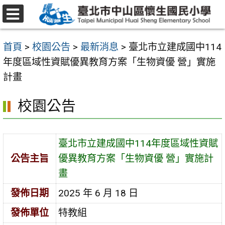
跳
至
選
主
單
首頁
>
校園公告
>
最新消息
>
臺北市立建成國中114
要
年度區域性資賦優異教育方案「生物資優 營」實施
內
計畫
容
區
校園公告
臺北市立建成國中114年度區域性資賦
公告主旨
優異教育方案「生物資優 營」實施計
畫
發佈日期
2025 年 6 月 18 日
發佈單位
特教組