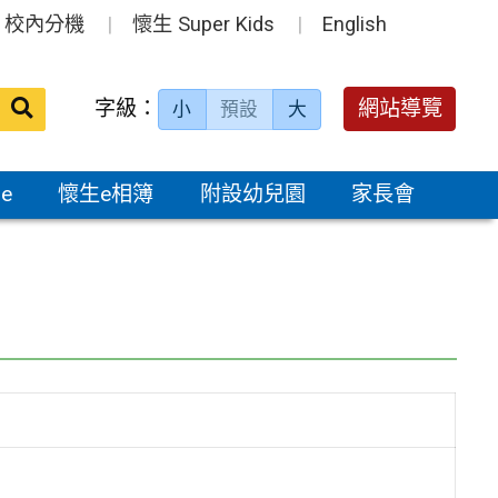
校內分機
懷生 Super Kids
English
送出
字級：
網站導覽
小
預設
大
搜
尋：
e
懷生e相簿
附設幼兒園
家長會