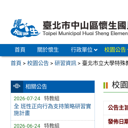
跳
至
主
要
內
容
首頁
關於懷生
行政單位
校園公告
區
首頁
>
校園公告
>
研習資訊
>
臺北市立大學特殊
校
相關公告
2026-07-24
特教組
全 班性正向行為支持策略研習實
公告主
施計畫
發佈日
2026-06-24
特教組