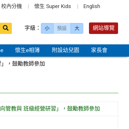
校內分機
懷生 Super Kids
English
送出
字級：
網站導覽
小
預設
大
搜
尋：
e
懷生e相簿
附設幼兒園
家長會
習」，鼓勵教師參加
正向管教與 班級經營研習」，鼓勵教師參加