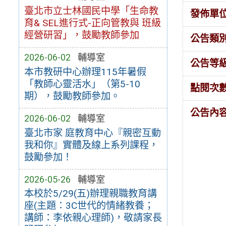
臺北市立士林國民中學「生命教
發佈單
育& SEL進行式-正向管教與 班級
經營研習」，鼓勵教師參加
公告類
2026-06-02
輔導室
公告等
本市教研中心辦理115年暑假
「教師心靈活水」（第5-10
點閱次
期），鼓勵教師參加。
公告內
2026-06-02
輔導室
臺北市家 庭教育中心『親密互動
我和你』實體及線上系列課程，
鼓勵參加！
2026-05-26
輔導室
本校於5/29(五)辦理親職教育講
座(主題：3C世代的情緒教養；
講師：李依親心理師)，敬請家長