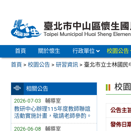
跳
至
主
要
內
容
首頁
關於懷生
行政單位
校園公告
區
首頁
>
校園公告
>
研習資訊
>
臺北市立士林國民中
校
相關公告
2026-07-03
輔導室
教研中心辦理115年度教師聯誼
公告主
活動實施計畫，敬請老師參酌。
發佈日
2026-06-08
輔導室