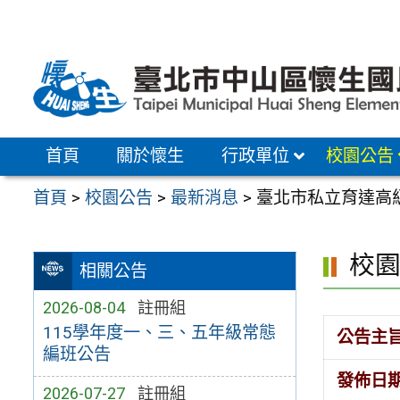
跳
至
主
要
內
容
首頁
關於懷生
行政單位
校園公告
區
首頁
>
校園公告
>
最新消息
>
臺北市私立育達高
校
相關公告
2026-08-04
註冊組
115學年度一、三、五年級常態
公告主
編班公告
發佈日
2026-07-27
註冊組