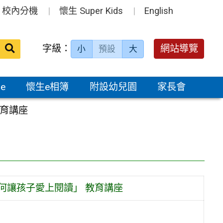
校內分機
懷生 Super Kids
English
送出
字級：
網站導覽
小
預設
大
搜
尋：
e
懷生e相簿
附設幼兒園
家長會
教育講座
何讓孩子愛上閱讀」 教育講座