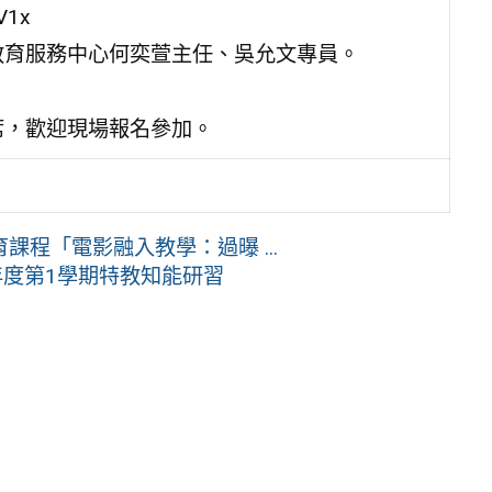
V1x
教育服務中心何奕萱主任、吳允文專員。
席，歡迎現場報名參加。
程「電影融入教學：過曝 ...
年度第1學期特教知能研習