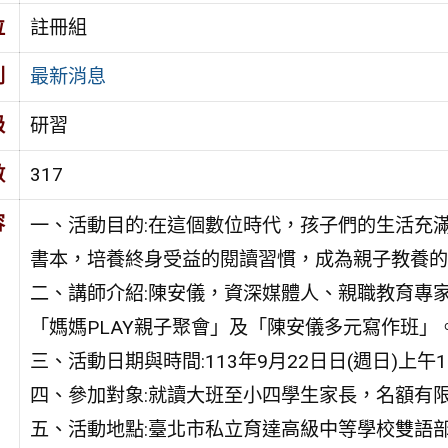
位
註冊組
別
最新消息
級
研習
數
317
容
一、活動目的:在這個數位時代，孩子們的生活充
書本，培養終身受益的閱讀習慣，成為親子教養的
二、講師介紹:陳安儀，資深媒體人、親職教育專
「媽媽PLAY親子聚會」及「陳安儀多元寫作班」
三、活動日期與時間:113年9月22日日(週日)上午10:00
四、參加對象:就讀大班至小四學生家長，名額有
五、活動地點:臺北市私立育達高級中等學校雙語部1