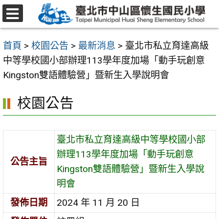
跳
至
選
主
單
首頁
>
校園公告
>
最新消息
>
臺北市私立育達高級
要
中等學校國小部辦理113學年度加場「動手玩創意
內
Kingston雙語體驗營」暨新生入學說明會
容
區
校園公告
臺北市私立育達高級中等學校國小部
辦理113學年度加場「動手玩創意
公告主旨
Kingston雙語體驗營」暨新生入學說
明會
發佈日期
2024 年 11 月 20 日