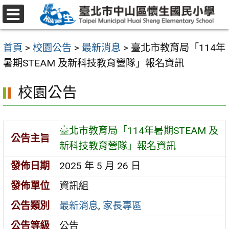
跳
至
選
主
單
首頁
>
校園公告
>
最新消息
>
臺北市教育局「114年
要
暑期STEAM 及新科技教育營隊」報名資訊
內
容
校園公告
區
臺北市教育局「114年暑期STEAM 及
公告主旨
新科技教育營隊」報名資訊
發佈日期
2025 年 5 月 26 日
發佈單位
資訊組
公告類別
最新消息
,
家長專區
公告等級
公告