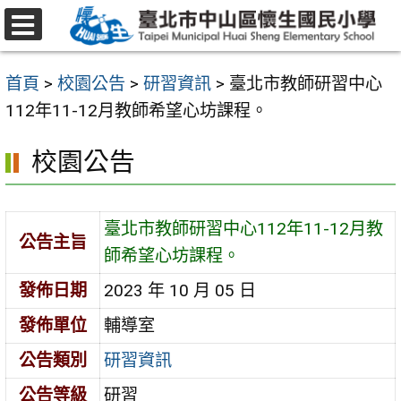
跳
至
選
主
單
首頁
>
校園公告
>
研習資訊
>
臺北市教師研習中心
要
112年11-12月教師希望心坊課程。
內
容
校園公告
區
臺北市教師研習中心112年11-12月教
公告主旨
師希望心坊課程。
發佈日期
2023 年 10 月 05 日
發佈單位
輔導室
公告類別
研習資訊
公告等級
研習