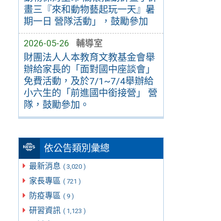
畫三『來和動物藝起玩一天』暑
期一日 營隊活動」，鼓勵參加
2026-05-26
輔導室
財團法人人本教育文教基金會舉
辦給家長的「面對國中座談會」
免費活動，及於7/1~7/4舉辦給
小六生的「前進國中銜接營」 營
隊，鼓勵參加。
依公告類別彙總
最新消息
( 3,020 )
家長專區
( 721 )
防疫專區
( 9 )
研習資訊
( 1,123 )