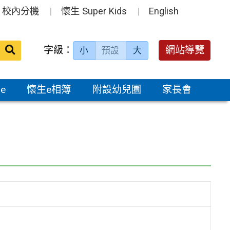
校內分機
懷生 Super Kids
English
送出
字級：
網站導覽
小
預設
大
搜
尋：
e
懷生e相簿
附設幼兒園
家長會
」