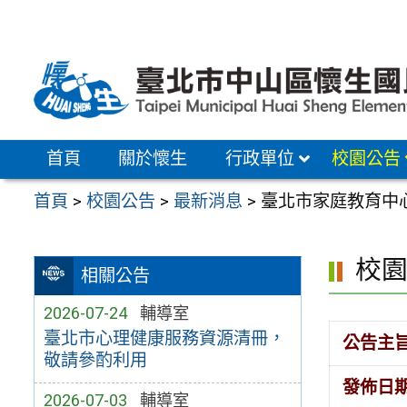
跳
至
主
要
內
容
首頁
關於懷生
行政單位
校園公告
區
首頁
>
校園公告
>
最新消息
>
臺北市家庭教育中心
校
相關公告
2026-07-24
輔導室
臺北市心理健康服務資源清冊，
公告主
敬請參酌利用
發佈日
2026-07-03
輔導室