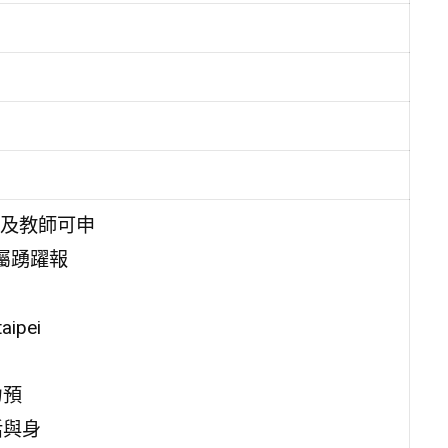
及教師可申
屬踴躍報
ipei
力預
活與身