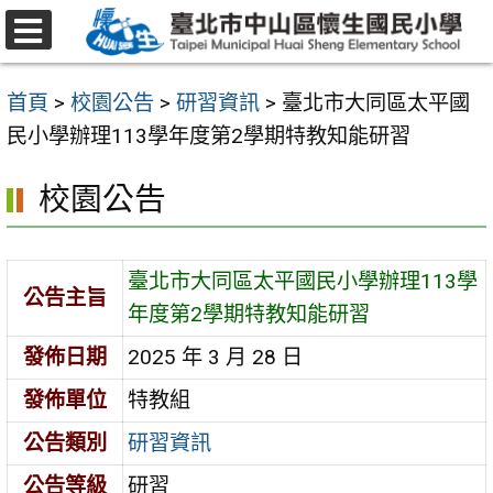
跳
至
選
主
單
首頁
>
校園公告
>
研習資訊
>
臺北市大同區太平國
要
民小學辦理113學年度第2學期特教知能研習
內
容
校園公告
區
臺北市大同區太平國民小學辦理113學
公告主旨
年度第2學期特教知能研習
發佈日期
2025 年 3 月 28 日
發佈單位
特教組
公告類別
研習資訊
公告等級
研習