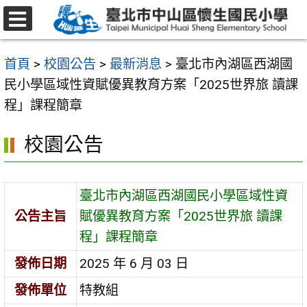
跳
至
選
主
單
首頁
>
校園公告
>
最新消息
>
臺北市內湖區西湖國
要
民小學區域性資賦優異教育方案「2025世界旅 讀課
內
程」課程簡章
容
區
校園公告
臺北市內湖區西湖國民小學區域性資
公告主旨
賦優異教育方案「2025世界旅 讀課
程」課程簡章
發佈日期
2025 年 6 月 03 日
發佈單位
特教組